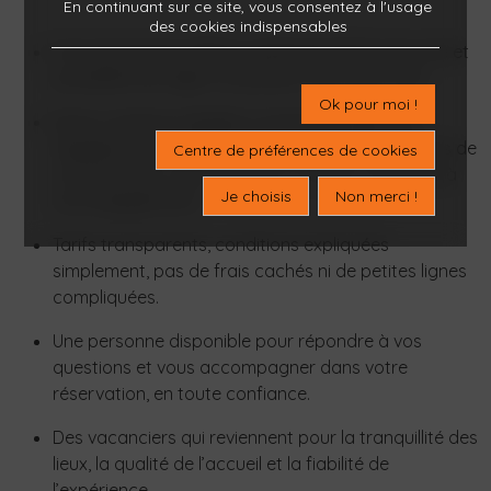
En continuant sur ce site, vous consentez à l'usage
des cookies indispensables
Frais de dossier offerts, paiement 100 % sécurisé et
possibilité de régler en plusieurs fois sans frais.
Ok pour moi !
Notre camping, labellisé Camping Qualité, est
régulièrement évalué à travers plus de 600 points de
Centre de préférences de cookies
contrôle, pour vous garantir un séjour conforme à
Je choisis
Non merci !
nos engagements.
Tarifs transparents, conditions expliquées
simplement, pas de frais cachés ni de petites lignes
compliquées.
Une personne disponible pour répondre à vos
questions et vous accompagner dans votre
réservation, en toute confiance.
Des vacanciers qui reviennent pour la tranquillité des
lieux, la qualité de l’accueil et la fiabilité de
l’expérience.