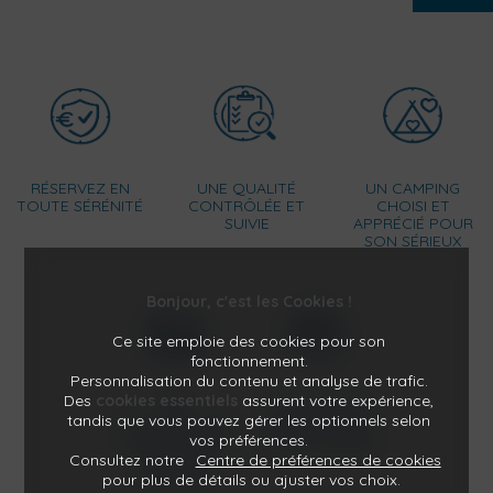
RÉSERVEZ EN
UNE QUALITÉ
UN CAMPING
TOUTE SÉRÉNITÉ
CONTRÔLÉE ET
CHOISI ET
SUIVIE
APPRÉCIÉ POUR
SON SÉRIEUX
Bonjour, c'est les Cookies !
Ce site emploie des cookies pour son
fonctionnement.
Personnalisation du contenu et analyse de trafic.
Des
cookies essentiels
assurent votre expérience,
DES
UN CONTACT
tandis que vous pouvez gérer les optionnels selon
INFORMATIONS
HUMAIN AVANT
vos préférences.
CLAIRES, SANS
VOTRE ARRIVÉE
Consultez notre
Centre de préférences de cookies
MAUVAISE
SURPRISE
pour plus de détails ou ajuster vos choix.