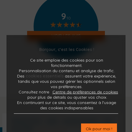
9
10
★
★
★
★
★
★
★
★
★
★
VOIR LES AVIS
Bonjour, c'est les Cookies !
Ce site emploie des cookies pour son
fonctionnement.
Personnalisation du contenu et analyse de trafic.
Des
cookies essentiels
assurent votre expérience,
tandis que vous pouvez gérer les optionnels selon
vos préférences.
Consultez notre
Centre de préférences de cookies
pour plus de détails ou ajuster vos choix.
En continuant sur ce site, vous consentez à l'usage
des cookies indispensables
PROFITEZ DES AVANTAGES DE
NOTRE
Ok pour moi !