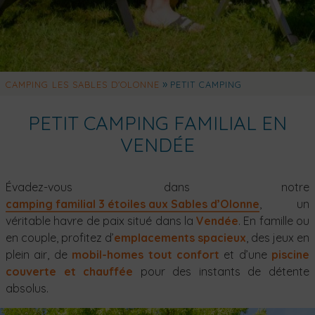
»
CAMPING LES SABLES D'OLONNE
PETIT CAMPING
PETIT CAMPING FAMILIAL EN
VENDÉE
Évadez-vous dans notre
camping familial 3 étoiles aux Sables d’Olonne
, un
véritable havre de paix situé dans la
Vendée
. En famille ou
en couple, profitez d’
emplacements spacieux
, des jeux en
plein air, de
mobil-homes tout confort
et d’une
piscine
couverte et chauffée
pour des instants de détente
absolus.