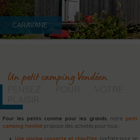
CARAVANE
Un petit camping Vendéen
PENSEZ POUR VOTRE
PLAISIR
Pour les petits comme pour les grands
, notre
petit
camping familial
propose des activités pour tous :
Une piscine couverte et chauffée
, parfaite pour se