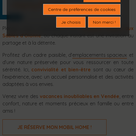
camping familial
Centre de préférences de cookies
Je choisis
Non merci !
Plongez dans l’authenticité d’un
camping familial aux
Sables d’Olonne
, où chaque instant est une invitation au
partage et à la détente.
Profitez d’un cadre paisible, d’
emplacements spacieux
et
d’une nature préservée pour vous ressourcer en toute
sérénité. Ici,
convivialité et bien-être
sont au cœur de
l’expérience, avec un accueil personnalisé et des activités
adaptées à vos envies.
Venez vivre des
vacances inoubliables en Vendée
, entre
confort, nature et moments précieux en famille ou entre
amis !
JE RÉSERVE MON MOBIL HOME !