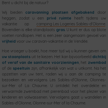
Bent u dicht bij de natuur?
Wij bieden
caravanning plaatsen afgebakend
door
heggen, zodat u een
privé ruimte
heeft tijdens uw
vakantie op
camping Les Logeries Sables-d’Olonne
.
Bovendien is elke standplaats
gras
. U kunt er dus op blote
voeten rondlopen. Het is een zeer aangenaam gevoel van
vrijheid
voor uw caravan-vakantie in de Vendée.
Hoe vroeger u boekt, hoe meer tijd wij u kunnen geven om
uw staanplaats
uit te kiezen. Het kan bijvoorbeeld
dichtbij
of veraf van de sanitaire voorzieningen
, het
zwembad
of de
speeltuin
zijn, afhankelijk van wat u uitkomt. Na het
opzetten van uw tent, raden wij u aan de camping te
bezoeken en vervolgens Les Sables-d’Olonne, Olonnes-
sur-Mer of La Chaume. U ontdekt het overdekte en
verwarmde zwembad met pierenbad voor het plezier van
kinderen en volwassenen. Vervolgens gaat u wandelen in
Sables-d’Olonne, Olonne-sur-Mer of la Chaume.