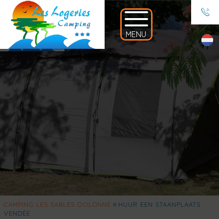
»
CAMPING LES SABLES D'OLONNE
HUUR EEN STAANPLAATS
VENDÉE