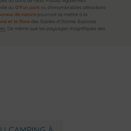
es au bord de l’eau. Passez également
ille au
O’Fun park
où d’innombrables attractions
ureux de nature
pourront se mettre à la
ne et la flore
des Sables-d’Olonne. Explorez
les
. De même que les paysages magnifiques des
DU CAMPING À