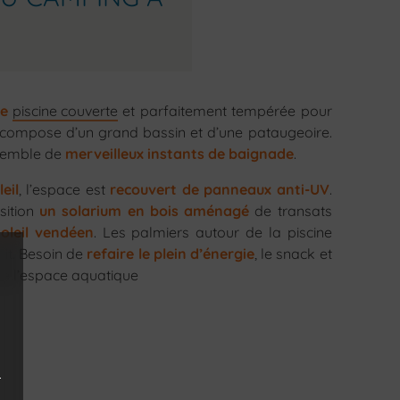
ne
piscine couverte
et parfaitement tempérée pour
compose d’un grand bassin et d’une pataugeoire.
nsemble de
merveilleux instants de baignade
.
eil
, l’espace est
recouvert de panneaux anti-UV
.
sition
un solarium en bois aménagé
de transats
soleil vendéen
. Les palmiers autour de la piscine
oit. Besoin de
refaire le plein d’énergie
, le snack et
 de l’espace aquatique
s