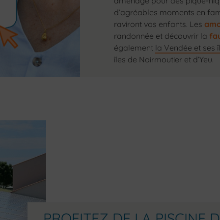
aménagé pour des pique-niqu
d’agréables moments en fam
raviront vos enfants. Les
amo
randonnée et découvrir la
fau
également
la Vendée et ses î
îles de Noirmoutier et d’Yeu.
PROFITEZ DE LA PISCINE 