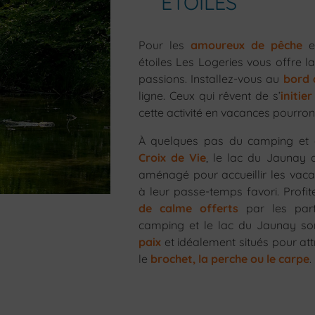
ÉTOILES
Pour les
amoureux de pêche
et
étoiles Les Logeries vous offre la 
passions. Installez-vous au
bord 
ligne. Ceux qui rêvent de s’
initie
cette activité en vacances pourron
À quelques pas du camping et 
Croix de Vie
, le lac du Jaunay 
aménagé pour accueillir les vaca
à leur passe-temps favori. Profi
de calme offerts
par les part
camping et le lac du Jaunay s
paix
et idéalement situés pour a
le
brochet, la perche ou le carpe
.