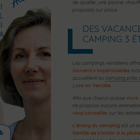
de qualité, une piscine chau
proposés sur place.
DES VACANCE
CAMPING 3 É
Les campings vendéens offr
souvenirs impérissables
lors
accueillent au
camping près 
Loire
en Vendée
.
Afin que chacun puisse
vivre
ne propose aucune animation.
vous conseiller
sur les activi
L’
étang du camping
est un e
famille de s’initier à la pêch