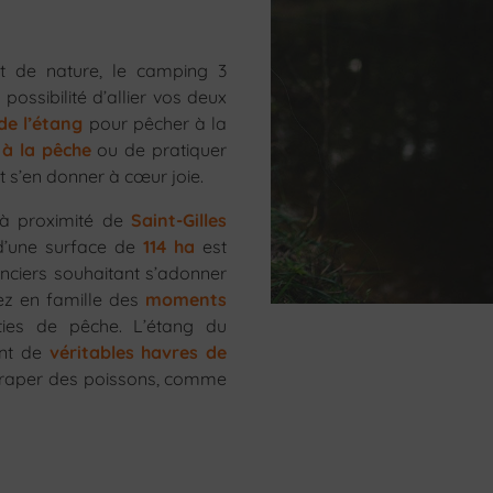
 de nature, le camping 3
possibilité d’allier vos deux
de l’étang
pour pêcher à la
r à la pêche
ou de pratiquer
t s’en donner à cœur joie.
à proximité de
Saint-Gilles
d’une surface de
114 ha
est
nciers souhaitant s’adonner
tez en famille des
moments
ies de pêche. L’étang du
ont de
véritables havres de
ttraper des poissons, comme