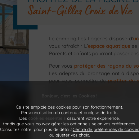
Saint-Gilles Croix de Vie
Le camping Les Logeries dispose d’
u
vous rafraîchir. L’
espace aquatique
se 
Parents et enfants pourront passer e
Pour vous
protéger des rayons du sol
Les adeptes du bronzage ont à dispo
pour vous permettre de
profiter du 
donnent un
côté paradisiaque
à l’endr
le point glaces sont situés juste à côté
Bonjour, c'est les Cookies !
Ce site emploie des cookies pour son fonctionnement.
Personnalisation du contenu et analyse de trafic.
Des
cookies essentiels
assurent votre expérience,
tandis que vous pouvez gérer les optionnels selon vos préférences.
Consultez notre
pour plus de détails
Centre de préférences de cookie
ou ajuster vos choix.