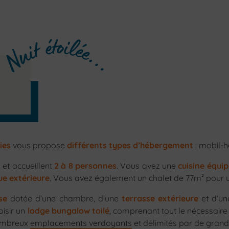
ies
vous propose
différents types d’hébergement
: mobil-h
s
et accueillent
2 à 8 personnes
. Vous avez une
cuisine équi
ue extérieure
. Vous avez également un chalet de 77m² pour 
se
dotée d’une chambre, d’une
terrasse extérieure
et d’u
oisir un
lodge bungalow toilé
, comprenant tout le nécessaire :
nombreux
emplacements verdoyants
et délimités par de grand